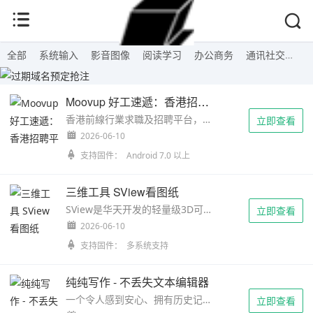
全部
系统输入
影音图像
阅读学习
办公商务
通讯社交
工
Moovup 好工速遞：香港招聘平台
香港前線行業求職及招聘平台，涵蓋16種行業範圍，集齊全港唔同前線好工， 全職兼職任你揀，幫助大家尋找下個工作可能! 簡單使用指示及步驟，詳盡
立即查看
2026-06-10
支持固件： Android 7.0 以上
三维工具 SView看图纸
SView是华天开发的轻量级3D可视化技术平台，经过十多年的发展，在航天、航空、船舶、汽车、医疗、工艺品等各行业领域均有相关应用，取得了
立即查看
2026-06-10
支持固件： 多系统支持
纯纯写作 - 不丢失文本编辑器
一个令人感到安心、拥有历史记录、支持云同步、云备份、多重防丢失功能，和许多写作辅助的极速编辑器。 写作，让我们连接过去，遥
立即查看