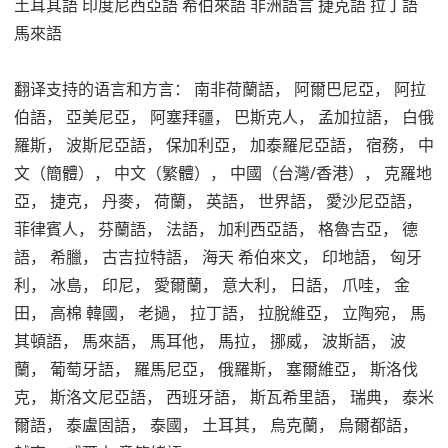
土耳其語 印度尼西亞語 希伯來語 非洲語言 捷克語 拉丁語
馬來語
翻译支持的语言和方言： 南非荷蘭語， 阿爾巴尼亞， 阿拉
伯語， 亞美尼亞， 阿塞拜疆， 巴斯克人， 孟加拉語， 白俄
羅斯， 波斯尼亞語， 保加利亞， 加泰羅尼亞語， 宿務， 中
文（簡體）， 中文（繁體）， 中國（台灣/香港）， 克羅地
亞， 捷克， 丹麥， 荷蘭， 英語， 世界語， 愛沙尼亞語，
菲律賓人， 芬蘭語， 法語， 加利西亞語， 格魯吉亞， 德
語， 希臘， 古吉拉特語， 海天 希伯來文， 印地語， 匈牙
利， 冰島， 印尼， 愛爾蘭， 意大利， 日語， 爪哇， 金
田， 高棉 韓國， 老撾， 拉丁語， 拉脫維亞， 立陶宛， 馬
其頓語， 馬來語， 馬耳他， 馬拉， 挪威， 波斯語， 波
蘭， 葡萄牙語， 羅馬尼亞， 俄羅斯， 塞爾維亞， 斯洛伐
克， 斯洛文尼亞語， 西班牙語， 斯瓦希里語， 瑞典， 泰米
爾語， 泰盧固語， 泰國， 土耳其， 烏克蘭， 烏爾都語，